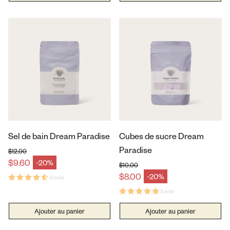
Sel de bain Dream Paradise
Cubes de sucre Dream
Paradise
$12.00
Prix habituel
$9.60
-20%
Prix en solde
$10.00
Prix habituel
$8.00
-20%
(2 avis)
Prix en solde
(1 avis)
Ajouter au panier
Ajouter au panier