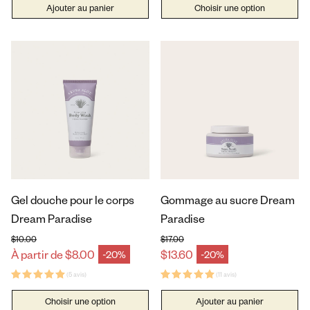
Ajouter au panier
Choisir une option
Gel douche pour le corps
Gommage au sucre Dream
Dream Paradise
Paradise
$10.00
$17.00
Prix habituel
Prix habituel
À partir de $8.00
$13.60
-20%
-20%
Prix en solde
Prix en solde
(5 avis)
(11 avis)
Choisir une option
Ajouter au panier