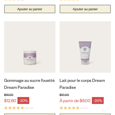
Ajouter au panier
Ajouter au panier
Gommage au sucre fouetté
Lait pour le corps Dream
Dream Paradise
Paradise
$16.00
$10.00
Prix habituel
Prix habituel
$12.80
À partir de $8.00
-20%
-20%
Prix en solde
Prix en solde
(26 avis)
(5 avis)