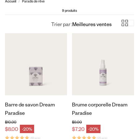
Accueil
Paradis de rêve
9 produits
Trier par :
Meilleures ventes
Barre de savon Dream
Brume corporelle Dream
Paradise
Paradise
$10.00
$9.00
Prix habituel
Prix habituel
$8.00
$7.20
-20%
-20%
Prix en solde
Prix en solde
(49 avis)
(26 avis)