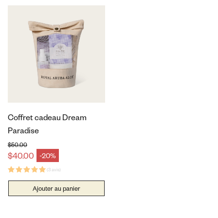
Coffret cadeau Dream
Paradise
$50.00
Prix habituel
$40.00
-20%
Prix en solde
(3 avis)
Ajouter au panier