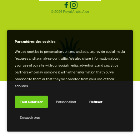
Politique de confidentialité et de cookies
Emplacements des magasins
© 2026 Royal Aruba Aloe
Conditions d'utilisation
VISITE GRATUITE DU MUSÉE ET DE L'USINE
Paramètres des cookies
We use cookies to personalise content and ads, to provide social media
features and to analyse our traffic. We also share information about
your use of our site with our social media, advertising and analytics
partners who may combine it with other information that you’ve
provided to them or that they’ve collected from your use of their
services.
Tout autoriser
Personnaliser
Refuser
En savoir plus